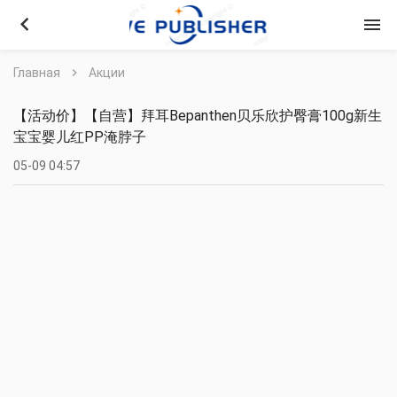
keyboard_arrow_left
menu
Главная
chevron_right
Акции
【活动价】【自营】拜耳Bepanthen贝乐欣护臀膏100g新生
宝宝婴儿红PP淹脖子
05-09 04:57